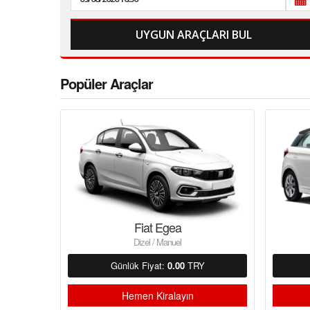
Popüler Araçlar
Fiat Egea
Dizel / Manuel
Günlük Fiyat:
0.00
TRY
Hemen Kiralayın