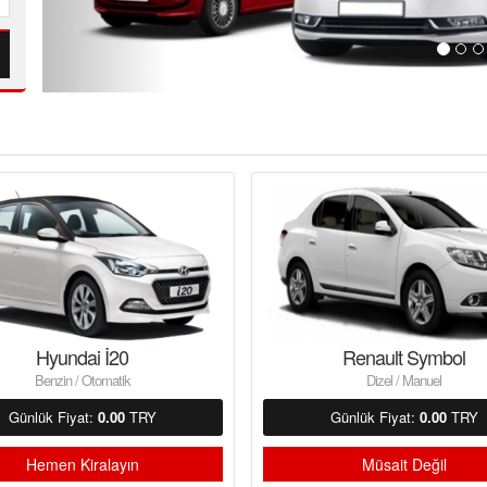
Hyundai İ20
Renault Symbol
Benzin / Otomatik
Dizel / Manuel
Günlük Fiyat:
0.00
TRY
Günlük Fiyat:
0.00
TRY
Hemen Kiralayın
Müsait Değil