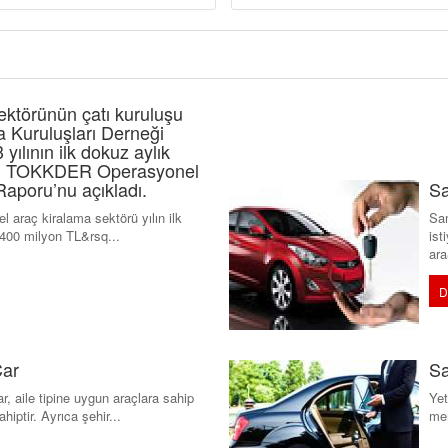
ktörünün çatı kuruluşu
 Kuruluşları Derneği
lının ilk dokuz aylık
ren TOKKDER Operasyonel
aporu’nu açıkladı.
Sa
 araç kiralama sektörü yılın ilk
Sa
400 milyon TL&rsq...
ist
ara
D
Car
Sa
, aile tipine uygun araçlara sahip
Yet
hiptir. Ayrıca şehir...
mem