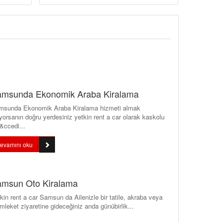
msunda Ekonomik Araba Kiralama
msunda Ekonomik Araba Kiralama hizmeti almak
iyorsanın doğru yerdesiniz yetkin rent a car olarak kaskolu
&ccedi...
evamını oku
msun Oto Kiralama
kin rent a car Samsun da Ailenizle bir tatile, akraba veya
leket ziyaretine gideceğiniz anda günübirlik...