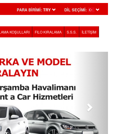
PARA BİRİMİ:
TRY
DİL SEÇİMİ:
LAMA KOŞULLARI
FILO KIRALAMA
S.S.S.
İLETİŞİM
Sonraki