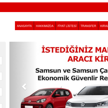
ANASAYFA
HAKKIMIZDA
FİYAT LİSTESİ
TRANSFER
KIRA
Önceki