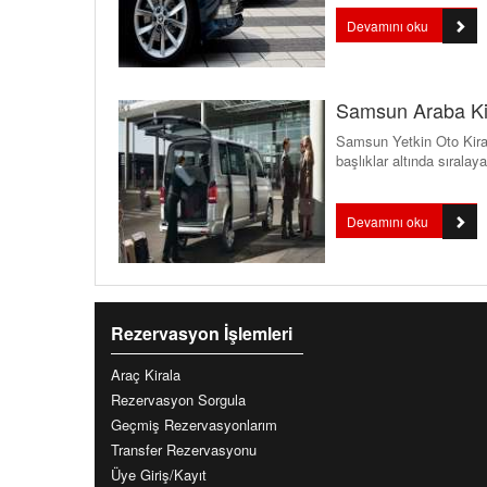
Devamını oku
Samsun Araba K
Samsun Yetkin Oto Kiral
başlıklar altında sıralay
Devamını oku
Rezervasyon İşlemleri
Araç Kirala
Rezervasyon Sorgula
Geçmiş Rezervasyonlarım
Transfer Rezervasyonu
Üye Giriş/Kayıt