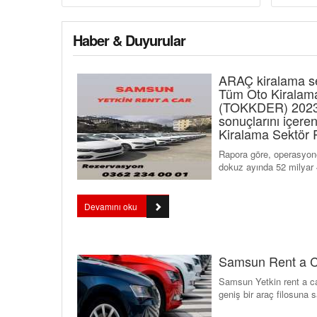
Haber & Duyurular
ARAÇ kiralama se
Tüm Oto Kiralama
(TOKKDER) 2023 yı
sonuçlarını içe
Fiat Linea
Kiralama Sektör R
Dizel / Manuel
Rapora göre, operasyonel
Günlük Fiyat:
1,000.00
TRY
dokuz ayında 52 milyar 
Hemen Kiralayın
Devamını oku
Samsun Rent a 
Samsun Yetkin rent a car
geniş bir araç filosuna sa