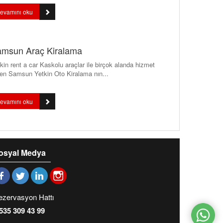
evamını oku
msun Araç Kiralama
kin rent a car Kaskolu araçlar ile birçok alanda hizmet
en Samsun Yetkin Oto Kiralama nın...
evamını oku
osyal Medya
ezervasyon Hattı
535 309 43 99