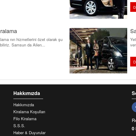
D
iralama
Sa
ama nın hizmetlerini özet olarak şu
Yet
abiliriz. Samsun da Ailen...
ver
D
Hakkımızda
S
Hakkımızda
Kiralama Koşulları
Filo Kiralama
R
S.S.S.
0 
Haber & Duyurular